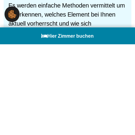
Es werden einfache Methoden vermittelt um
zu erkennen, welches Element bei Ihnen
aktuell vorherrscht und wie sich
Ungleichgewichte im Alltag zeigen können.
English
Hier Zimmer buchen
Auf dieser Basis lernen Sie alltagstaugliche
Übungen kennen, mit denen Sie Ihr
persönliches Gleichgewicht stärken können
– körperlich, emotional und mental. Ihre
Selbstwahrnehmung wird durch praktische
Übungen und Reflexionsimpulse vertieft und
die Regulation der Ungleichgewichte durch
wohltuende Anwendungen gefördert.
Inhalte: