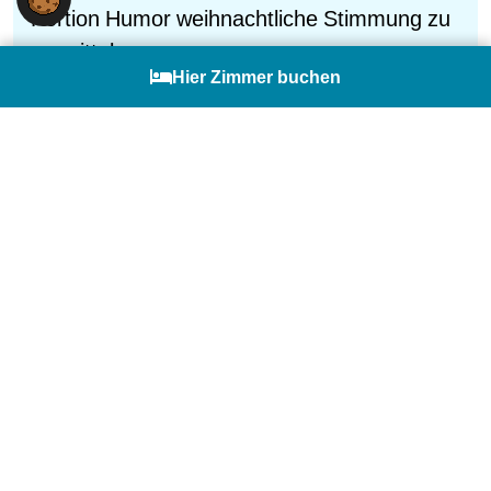
Portion Humor weihnachtliche Stimmung zu
vermitteln.
English
Hier Zimmer buchen
Kons. Monika Krautgartner, die Grande
Dame der OÖ Mundartdichtung, wird gewiss
auch heuer die Gäste mit ihren neuen
Geschichten verzaubern. Am 17. Dezember
besucht uns die mehrfach ausgezeichnete
Autorin und gibt uns einen Einblick in ihre
vorweihnachtliche Welt. Lassen Sie sich
schmunzelnd auf das Fest einstimmen!
Eintritt: 10,-
inkl. Getränke und
Knabbereien nach der Veranstaltung
Um Anmeldung wird gebeten!